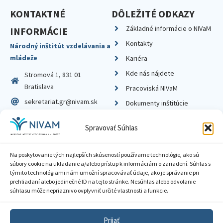
KONTAKTNÉ
DÔLEŽITÉ ODKAZY
Základné informácie o NIVaM
INFORMÁCIE
Kontakty
Národný inštitút vzdelávania a
mládeže
Kariéra
Kde nás nájdete
Stromová 1, 831 01
Bratislava
Pracoviská NIVaM
sekretariat.gr@nivam.sk
Dokumenty inštitúcie
IČO: 00164348
Knižnica
Spravovať Súhlas
DIČ: 2020798714
Na poskytovanie tých najlepších skúseností používame technológie, ako sú
súbory cookie na ukladanie a/alebo prístup k informáciám o zariadení. Súhlas s
týmito technológiami nám umožní spracovávať údaje, ako je správanie pri
prehliadaní alebo jedinečné ID na tejto stránke. Nesúhlas alebo odvolanie
Zásady ochrany súkromia
súhlasu môže nepriaznivo ovplyvniť určité vlastnosti a funkcie.
Vyhlásenie o prístupnosti
Prijať