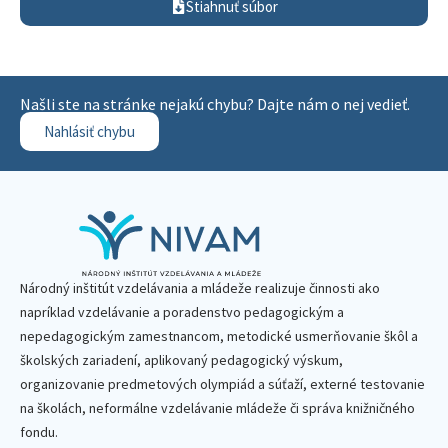
Stiahnuť súbor
Našli ste na stránke nejakú chybu? Dajte nám o nej vedieť.
Nahlásiť chybu
Národný inštitút vzdelávania a mládeže realizuje činnosti ako
napríklad vzdelávanie a poradenstvo pedagogickým a
nepedagogickým zamestnancom, metodické usmerňovanie škôl a
školských zariadení, aplikovaný pedagogický výskum,
organizovanie predmetových olympiád a súťaží, externé testovanie
na školách, neformálne vzdelávanie mládeže či správa knižničného
fondu.