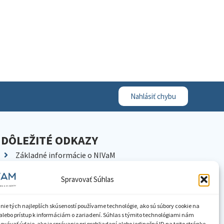
Nahlásiť chybu
DÔLEŽITÉ ODKAZY
Základné informácie o NIVaM
Kontakty
Spravovať Súhlas
Kariéra
Kde nás nájdete
nie tých najlepších skúseností používame technológie, ako sú súbory cookie na
Pracoviská NIVaM
alebo prístup k informáciám o zariadení. Súhlas s týmito technológiami nám
vávať údaje, ako je správanie pri prehliadaní alebo jedinečné ID na tejto stránke.