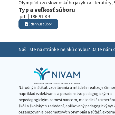
Olympiáda zo slovenského jazyka a literatúry
,
Typ a veľkosť súboru
.pdf | 186,91 KB
Stiahnuť súbor
Našli ste na stránke nejakú chybu? Dajte nám o
Národný inštitút vzdelávania a mládeže realizuje činno
napríklad vzdelávanie a poradenstvo pedagogickým a
nepedagogickým zamestnancom, metodické usmerňov
škôl a školských zariadení, aplikovaný pedagogický vý
organizovanie predmetových olympiád a súťaží, extern