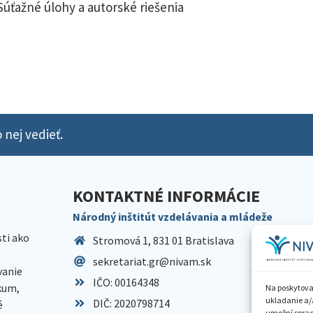
Súťažné úlohy a autorské riešenia
 nej vedieť.
KONTAKTNÉ INFORMÁCIE
Národný inštitút vzdelávania a mládeže
sti ako
Stromová 1, 831 01 Bratislava
sekretariat.gr@nivam.sk
anie
IČO: 00164348
skum,
Na poskytova
ukladanie a/
DIČ: 2020798714
é
umožní spraco