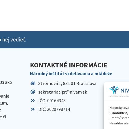
 nej vedieť.
KONTAKTNÉ INFORMÁCIE
Národný inštitút vzdelávania a mládeže
sti ako
Stromová 1, 831 01 Bratislava
sekretariat.gr@nivam.sk
anie
IČO: 00164348
skum,
Na poskytova
DIČ: 2020798714
é
ukladanie a/
 či
umožní spraco
Nesúhlas aleb