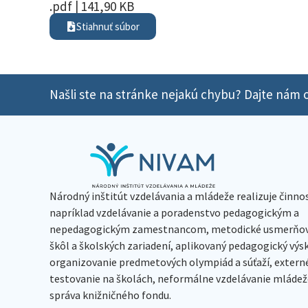
.pdf | 141,90 KB
Stiahnuť súbor
Našli ste na stránke nejakú chybu? Dajte nám o
Národný inštitút vzdelávania a mládeže realizuje činno
napríklad vzdelávanie a poradenstvo pedagogickým a
nepedagogickým zamestnancom, metodické usmerňov
škôl a školských zariadení, aplikovaný pedagogický vý
organizovanie predmetových olympiád a súťaží, extern
testovanie na školách, neformálne vzdelávanie mládeže
správa knižničného fondu.