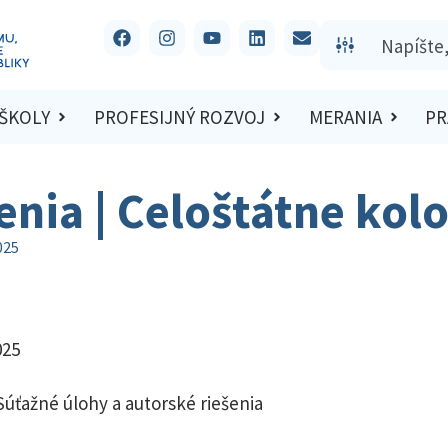
 ŠKOLY
PROFESIJNÝ ROZVOJ
MERANIA
PR
šenia | Celoštátne kol
025
025
Súťažné úlohy a autorské riešenia