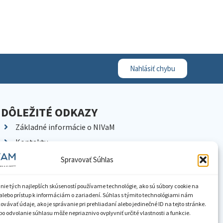
Nahlásiť chybu
DÔLEŽITÉ ODKAZY
Základné informácie o NIVaM
Kontakty
Kariéra
Spravovať Súhlas
Kde nás nájdete
Pracoviská NIVaM
nie tých najlepších skúseností používame technológie, ako sú súbory cookie na
alebo prístup k informáciám o zariadení. Súhlas s týmito technológiami nám
Dokumenty inštitúcie
vávať údaje, ako je správanie pri prehliadaní alebo jedinečné ID na tejto stránke.
o odvolanie súhlasu môže nepriaznivo ovplyvniť určité vlastnosti a funkcie.
Knižnica