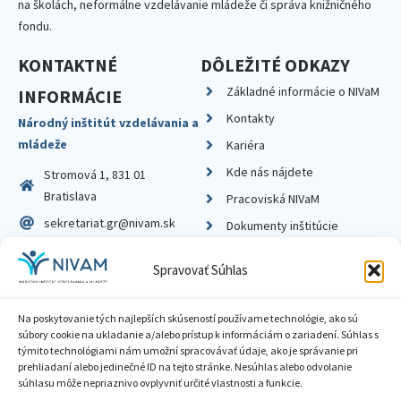
na školách, neformálne vzdelávanie mládeže či správa knižničného
fondu.
KONTAKTNÉ
DÔLEŽITÉ ODKAZY
Základné informácie o NIVaM
INFORMÁCIE
Kontakty
Národný inštitút vzdelávania a
mládeže
Kariéra
Kde nás nájdete
Stromová 1, 831 01
Bratislava
Pracoviská NIVaM
sekretariat.gr@nivam.sk
Dokumenty inštitúcie
IČO: 00164348
Knižnica
Spravovať Súhlas
DIČ: 2020798714
Na poskytovanie tých najlepších skúseností používame technológie, ako sú
súbory cookie na ukladanie a/alebo prístup k informáciám o zariadení. Súhlas s
týmito technológiami nám umožní spracovávať údaje, ako je správanie pri
prehliadaní alebo jedinečné ID na tejto stránke. Nesúhlas alebo odvolanie
Zásady ochrany súkromia
súhlasu môže nepriaznivo ovplyvniť určité vlastnosti a funkcie.