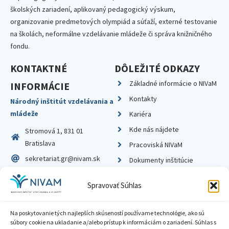
školských zariadení, aplikovaný pedagogický výskum,
organizovanie predmetových olympiád a súťaží, externé testovanie
na školách, neformálne vzdelávanie mládeže či správa knižničného
fondu.
KONTAKTNÉ
DÔLEŽITÉ ODKAZY
Základné informácie o NIVaM
INFORMÁCIE
Kontakty
Národný inštitút vzdelávania a
mládeže
Kariéra
Kde nás nájdete
Stromová 1, 831 01
Bratislava
Pracoviská NIVaM
sekretariat.gr@nivam.sk
Dokumenty inštitúcie
IČO: 00164348
Knižnica
Spravovať Súhlas
DIČ: 2020798714
Na poskytovanie tých najlepších skúseností používame technológie, ako sú
súbory cookie na ukladanie a/alebo prístup k informáciám o zariadení. Súhlas s