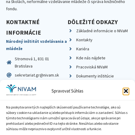
na školách, neformálne vzdelávanie mládeže či správa knižničného
fondu.
KONTAKTNÉ
DÔLEŽITÉ ODKAZY
Základné informácie o NIVaM
INFORMÁCIE
Kontakty
Národný inštitút vzdelávania a
mládeže
Kariéra
Kde nás nájdete
Stromová 1, 831 01
Bratislava
Pracoviská NIVaM
sekretariat.gr@nivam.sk
Dokumenty inštitúcie
IČO: 00164348
Knižnica
Spravovať Súhlas
DIČ: 2020798714
Na poskytovanie tých najlepších skúseností používame technológie, ako sú
súbory cookie na ukladanie a/alebo prístup k informáciám o zariadení. Súhlas s
týmito technológiami nám umožní spracovávať údaje, ako je správanie pri
prehliadaní alebo jedinečné ID na tejto stránke. Nesúhlas alebo odvolanie
Zásady ochrany súkromia
súhlasu môže nepriaznivo ovplyvniť určité vlastnosti a funkcie.