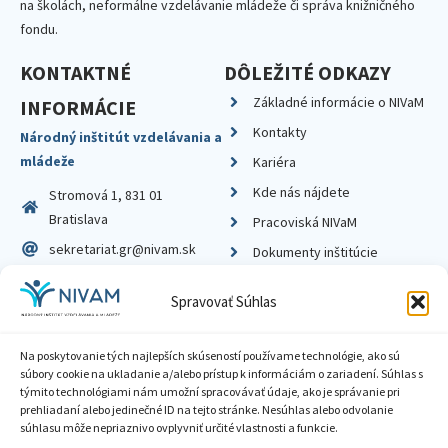
na školách, neformálne vzdelávanie mládeže či správa knižničného
fondu.
KONTAKTNÉ
DÔLEŽITÉ ODKAZY
Základné informácie o NIVaM
INFORMÁCIE
Kontakty
Národný inštitút vzdelávania a
mládeže
Kariéra
Kde nás nájdete
Stromová 1, 831 01
Bratislava
Pracoviská NIVaM
sekretariat.gr@nivam.sk
Dokumenty inštitúcie
IČO: 00164348
Knižnica
Spravovať Súhlas
DIČ: 2020798714
Na poskytovanie tých najlepších skúseností používame technológie, ako sú
súbory cookie na ukladanie a/alebo prístup k informáciám o zariadení. Súhlas s
týmito technológiami nám umožní spracovávať údaje, ako je správanie pri
prehliadaní alebo jedinečné ID na tejto stránke. Nesúhlas alebo odvolanie
Zásady ochrany súkromia
súhlasu môže nepriaznivo ovplyvniť určité vlastnosti a funkcie.