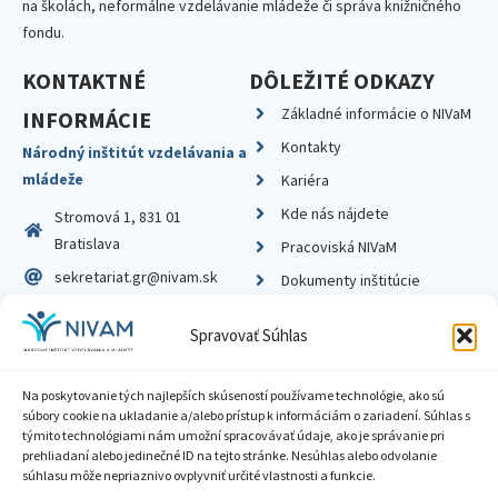
na školách, neformálne vzdelávanie mládeže či správa knižničného
fondu.
KONTAKTNÉ
DÔLEŽITÉ ODKAZY
Základné informácie o NIVaM
INFORMÁCIE
Kontakty
Národný inštitút vzdelávania a
mládeže
Kariéra
Kde nás nájdete
Stromová 1, 831 01
Bratislava
Pracoviská NIVaM
sekretariat.gr@nivam.sk
Dokumenty inštitúcie
IČO: 00164348
Knižnica
Spravovať Súhlas
DIČ: 2020798714
Na poskytovanie tých najlepších skúseností používame technológie, ako sú
súbory cookie na ukladanie a/alebo prístup k informáciám o zariadení. Súhlas s
týmito technológiami nám umožní spracovávať údaje, ako je správanie pri
prehliadaní alebo jedinečné ID na tejto stránke. Nesúhlas alebo odvolanie
Zásady ochrany súkromia
súhlasu môže nepriaznivo ovplyvniť určité vlastnosti a funkcie.