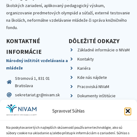
školských zariadení, aplikovaný pedagogický výskum,
organizovanie predmetových olympiád a súťaží, externé testovanie
na školách, neformálne vzdelávanie mládeže či správa knižničného
fondu.
KONTAKTNÉ
DÔLEŽITÉ ODKAZY
Základné informácie o NIVaM
INFORMÁCIE
Kontakty
Národný inštitút vzdelávania a
mládeže
Kariéra
Kde nás nájdete
Stromová 1, 831 01
Bratislava
Pracoviská NIVaM
sekretariat.gr@nivam.sk
Dokumenty inštitúcie
IČO: 00164348
Knižnica
Spravovať Súhlas
DIČ: 2020798714
Na poskytovanie tých najlepších skúseností používame technológie, ako sú
súbory cookie na ukladanie a/alebo prístup k informáciám o zariadení. Súhlas s