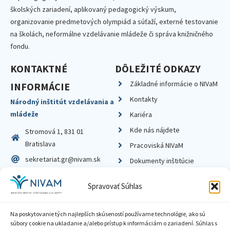
školských zariadení, aplikovaný pedagogický výskum,
organizovanie predmetových olympiád a súťaží, externé testovanie
na školách, neformálne vzdelávanie mládeže či správa knižničného
fondu.
KONTAKTNÉ
DÔLEŽITÉ ODKAZY
Základné informácie o NIVaM
INFORMÁCIE
Kontakty
Národný inštitút vzdelávania a
mládeže
Kariéra
Kde nás nájdete
Stromová 1, 831 01
Bratislava
Pracoviská NIVaM
sekretariat.gr@nivam.sk
Dokumenty inštitúcie
IČO: 00164348
Knižnica
Spravovať Súhlas
DIČ: 2020798714
Na poskytovanie tých najlepších skúseností používame technológie, ako sú
súbory cookie na ukladanie a/alebo prístup k informáciám o zariadení. Súhlas s