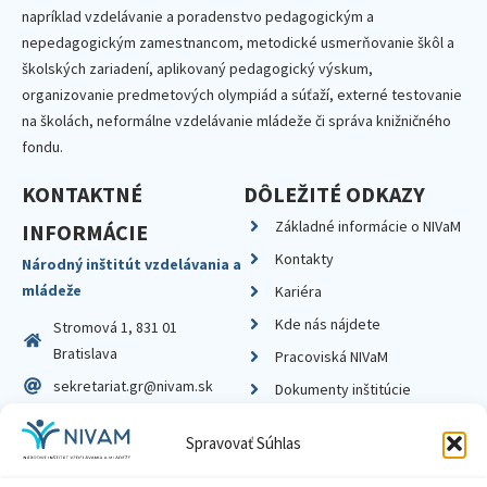
napríklad vzdelávanie a poradenstvo pedagogickým a
nepedagogickým zamestnancom, metodické usmerňovanie škôl a
školských zariadení, aplikovaný pedagogický výskum,
organizovanie predmetových olympiád a súťaží, externé testovanie
na školách, neformálne vzdelávanie mládeže či správa knižničného
fondu.
KONTAKTNÉ
DÔLEŽITÉ ODKAZY
Základné informácie o NIVaM
INFORMÁCIE
Kontakty
Národný inštitút vzdelávania a
mládeže
Kariéra
Kde nás nájdete
Stromová 1, 831 01
Bratislava
Pracoviská NIVaM
sekretariat.gr@nivam.sk
Dokumenty inštitúcie
IČO: 00164348
Knižnica
Spravovať Súhlas
DIČ: 2020798714