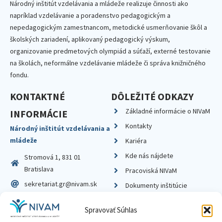
Národný inštitút vzdelávania a mládeže realizuje činnosti ako
napríklad vzdelávanie a poradenstvo pedagogickým a
nepedagogickým zamestnancom, metodické usmerňovanie škôl a
školských zariadení, aplikovaný pedagogický výskum,
organizovanie predmetových olympiád a súťaží, externé testovanie
na školách, neformálne vzdelávanie mládeže či správa knižničného
fondu.
KONTAKTNÉ
DÔLEŽITÉ ODKAZY
Základné informácie o NIVaM
INFORMÁCIE
Kontakty
Národný inštitút vzdelávania a
mládeže
Kariéra
Kde nás nájdete
Stromová 1, 831 01
Bratislava
Pracoviská NIVaM
sekretariat.gr@nivam.sk
Dokumenty inštitúcie
IČO: 00164348
Knižnica
Spravovať Súhlas
DIČ: 2020798714