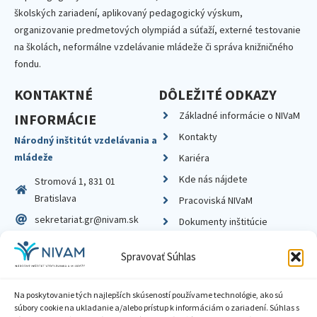
školských zariadení, aplikovaný pedagogický výskum,
organizovanie predmetových olympiád a súťaží, externé testovanie
na školách, neformálne vzdelávanie mládeže či správa knižničného
fondu.
KONTAKTNÉ
DÔLEŽITÉ ODKAZY
Základné informácie o NIVaM
INFORMÁCIE
Kontakty
Národný inštitút vzdelávania a
mládeže
Kariéra
Kde nás nájdete
Stromová 1, 831 01
Bratislava
Pracoviská NIVaM
sekretariat.gr@nivam.sk
Dokumenty inštitúcie
IČO: 00164348
Knižnica
Spravovať Súhlas
DIČ: 2020798714
Na poskytovanie tých najlepších skúseností používame technológie, ako sú
súbory cookie na ukladanie a/alebo prístup k informáciám o zariadení. Súhlas s