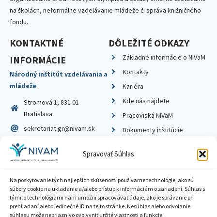
na školách, neformálne vzdelávanie mládeže či správa knižničného
fondu.
KONTAKTNÉ
DÔLEŽITÉ ODKAZY
Základné informácie o NIVaM
INFORMÁCIE
Kontakty
Národný inštitút vzdelávania a
mládeže
Kariéra
Kde nás nájdete
Stromová 1, 831 01
Bratislava
Pracoviská NIVaM
sekretariat.gr@nivam.sk
Dokumenty inštitúcie
IČO: 00164348
Knižnica
Spravovať Súhlas
DIČ: 2020798714
Na poskytovanie tých najlepších skúseností používame technológie, ako sú
súbory cookie na ukladanie a/alebo prístup k informáciám o zariadení. Súhlas s
týmito technológiami nám umožní spracovávať údaje, ako je správanie pri
prehliadaní alebo jedinečné ID na tejto stránke. Nesúhlas alebo odvolanie
Zásady ochrany súkromia
súhlasu môže nepriaznivo ovplyvniť určité vlastnosti a funkcie.