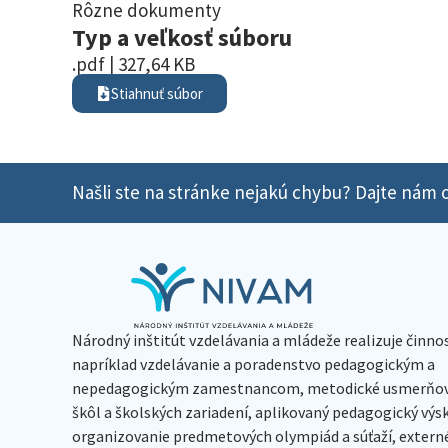
Rôzne dokumenty
Typ a veľkosť súboru
.pdf | 327,64 KB
Stiahnuť súbor
Našli ste na stránke nejakú chybu? Dajte nám o
Národný inštitút vzdelávania a mládeže realizuje činno
napríklad vzdelávanie a poradenstvo pedagogickým a
nepedagogickým zamestnancom, metodické usmerňov
škôl a školských zariadení, aplikovaný pedagogický vý
organizovanie predmetových olympiád a súťaží, extern