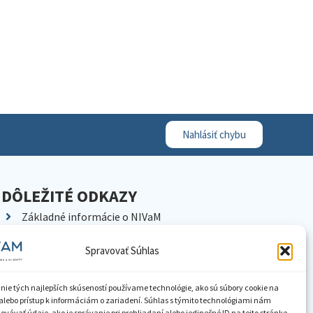
Nahlásiť chybu
DÔLEŽITÉ ODKAZY
Základné informácie o NIVaM
Kontakty
Spravovať Súhlas
Kariéra
Kde nás nájdete
nie tých najlepších skúseností používame technológie, ako sú súbory cookie na
Pracoviská NIVaM
alebo prístup k informáciám o zariadení. Súhlas s týmito technológiami nám
vávať údaje, ako je správanie pri prehliadaní alebo jedinečné ID na tejto stránke.