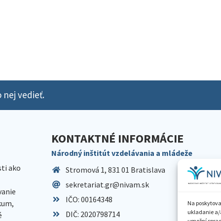
 nej vedieť.
KONTAKTNÉ INFORMÁCIE
Národný inštitút vzdelávania a mládeže
sti ako
Stromová 1, 831 01 Bratislava
sekretariat.gr@nivam.sk
anie
IČO: 00164348
skum,
Na poskytova
ukladanie a/
DIČ: 2020798714
é
umožní spraco