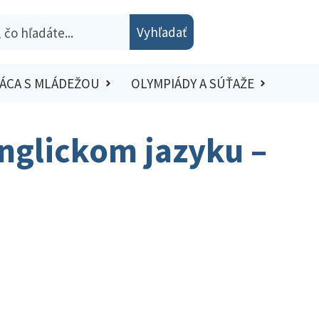
Vyhľadať
ÁCA S MLÁDEŽOU
OLYMPIÁDY A SÚŤAŽE
nglickom jazyku –