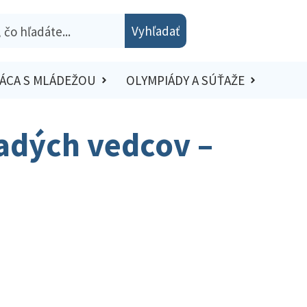
Vyhľadať
ÁCA S MLÁDEŽOU
OLYMPIÁDY A SÚŤAŽE
adých vedcov –