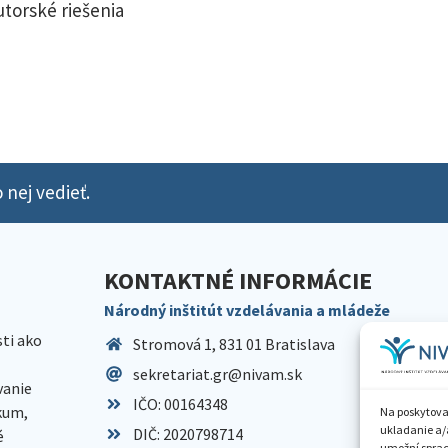
utorské riešenia
 nej vedieť.
KONTAKTNÉ INFORMÁCIE
Národný inštitút vzdelávania a mládeže
sti ako
Stromová 1, 831 01 Bratislava
sekretariat.gr@nivam.sk
anie
IČO: 00164348
skum,
Na poskytova
ukladanie a/
DIČ: 2020798714
é
umožní spraco