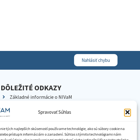
Nahlásiť chybu
DÔLEŽITÉ ODKAZY
Základné informácie o NIVaM
Kontakty
Spravovať Súhlas
Kariéra
Kde nás nájdete
nie tých najlepších skúseností používame technológie, ako sú súbory cookie na
Pracoviská NIVaM
alebo prístup k informáciám o zariadení. Súhlas s týmito technológiami nám
vávať údaje, ako je správanie pri prehliadaní alebo jedinečné ID na tejto stránke.