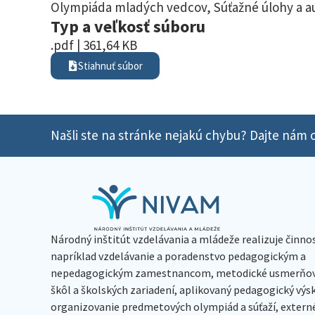
Olympiáda mladých vedcov
,
Súťažné úlohy a a
Typ a veľkosť súboru
.pdf | 361,64 KB
Stiahnuť súbor
Našli ste na stránke nejakú chybu? Dajte nám o
Národný inštitút vzdelávania a mládeže realizuje činno
napríklad vzdelávanie a poradenstvo pedagogickým a
nepedagogickým zamestnancom, metodické usmerňov
škôl a školských zariadení, aplikovaný pedagogický vý
organizovanie predmetových olympiád a súťaží, extern