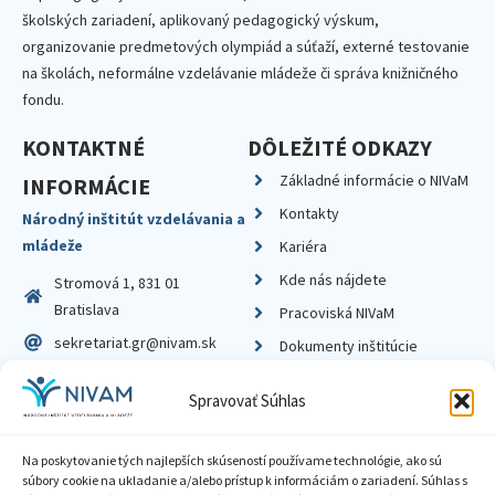
školských zariadení, aplikovaný pedagogický výskum,
organizovanie predmetových olympiád a súťaží, externé testovanie
na školách, neformálne vzdelávanie mládeže či správa knižničného
fondu.
KONTAKTNÉ
DÔLEŽITÉ ODKAZY
Základné informácie o NIVaM
INFORMÁCIE
Kontakty
Národný inštitút vzdelávania a
mládeže
Kariéra
Kde nás nájdete
Stromová 1, 831 01
Bratislava
Pracoviská NIVaM
sekretariat.gr@nivam.sk
Dokumenty inštitúcie
IČO: 00164348
Knižnica
Spravovať Súhlas
DIČ: 2020798714
Na poskytovanie tých najlepších skúseností používame technológie, ako sú
súbory cookie na ukladanie a/alebo prístup k informáciám o zariadení. Súhlas s