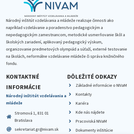
Národný inštitút vzdelávania a mládeže realizuje činnosti ako
napríklad vzdelávanie a poradenstvo pedagogickým a
nepedagogickým zamestnancom, metodické usmerňovanie škôl a
školských zariadení, aplikovaný pedagogický výskum,
organizovanie predmetových olympiád a súťaží, externé testovanie
na školách, neformálne vzdelávanie mládeže či správa knižničného
fondu.
KONTAKTNÉ
DÔLEŽITÉ ODKAZY
Základné informácie o NIVaM
INFORMÁCIE
Kontakty
Národný inštitút vzdelávania a
mládeže
Kariéra
Kde nás nájdete
Stromová 1, 831 01
Bratislava
Pracoviská NIVaM
sekretariat.gr@nivam.sk
Dokumenty inštitúcie