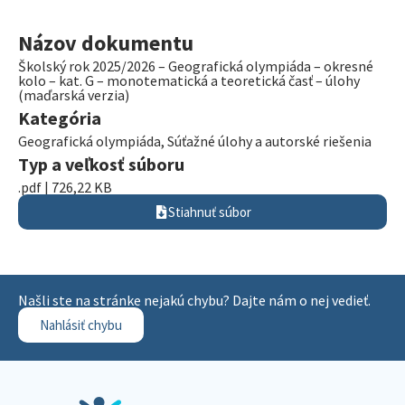
Názov dokumentu
Školský rok 2025/2026 – Geografická olympiáda – okresné
kolo – kat. G – monotematická a teoretická časť – úlohy
(maďarská verzia)
Kategória
Geografická olympiáda
,
Súťažné úlohy a autorské riešenia
Typ a veľkosť súboru
.pdf | 726,22 KB
Stiahnuť súbor
Našli ste na stránke nejakú chybu? Dajte nám o nej vedieť.
Nahlásiť chybu