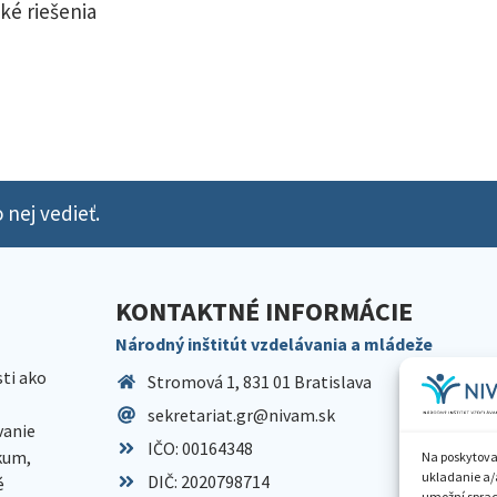
ké riešenia
 nej vedieť.
KONTAKTNÉ INFORMÁCIE
Národný inštitút vzdelávania a mládeže
sti ako
Stromová 1, 831 01 Bratislava
sekretariat.gr@nivam.sk
anie
IČO: 00164348
skum,
Na poskytova
ukladanie a/
DIČ: 2020798714
é
umožní spraco