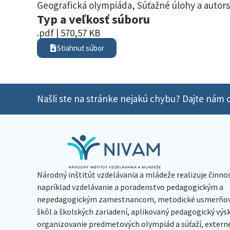
Geografická olympiáda
,
Súťažné úlohy a autors
Typ a veľkosť súboru
.pdf | 570,57 KB
Stiahnuť súbor
Našli ste na stránke nejakú chybu? Dajte nám o
Národný inštitút vzdelávania a mládeže realizuje činno
napríklad vzdelávanie a poradenstvo pedagogickým a
nepedagogickým zamestnancom, metodické usmerňov
škôl a školských zariadení, aplikovaný pedagogický vý
organizovanie predmetových olympiád a súťaží, extern