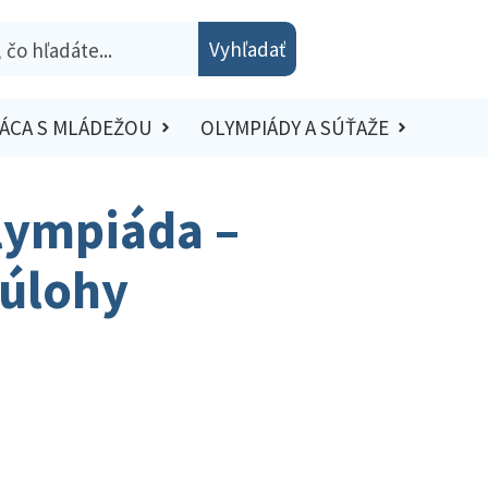
Vyhľadať
ÁCA S MLÁDEŽOU
OLYMPIÁDY A SÚŤAŽE
lympiáda –
 úlohy