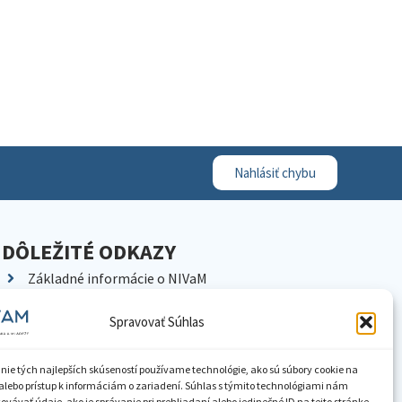
Nahlásiť chybu
DÔLEŽITÉ ODKAZY
Základné informácie o NIVaM
Kontakty
Spravovať Súhlas
Kariéra
Kde nás nájdete
nie tých najlepších skúseností používame technológie, ako sú súbory cookie na
Pracoviská NIVaM
alebo prístup k informáciám o zariadení. Súhlas s týmito technológiami nám
vávať údaje, ako je správanie pri prehliadaní alebo jedinečné ID na tejto stránke.