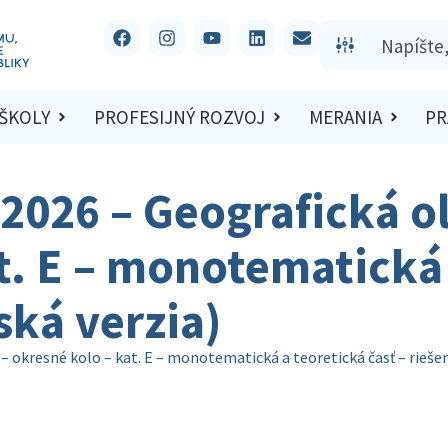
 ŠKOLY
PROFESIJNÝ ROZVOJ
MERANIA
PR
/2026 – Geografická o
t. E – monotematická 
ská verzia)
 okresné kolo – kat. E – monotematická a teoretická časť – rieše