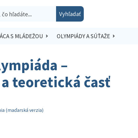
Vyhľadať
ÁCA S MLÁDEŽOU
OLYMPIÁDY A SÚŤAŽE
lympiáda –
a teoretická časť
nia (maďarská verzia)