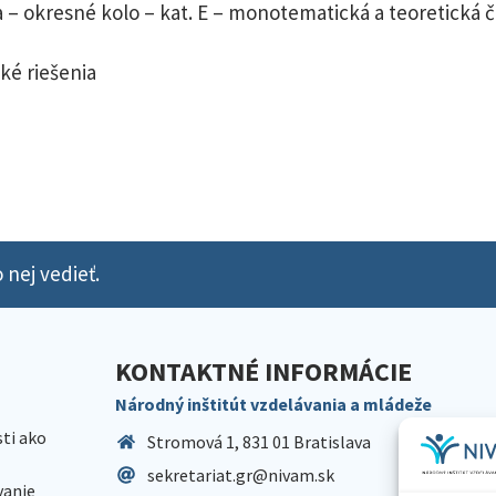
– okresné kolo – kat. E – monotematická a teoretická ča
ké riešenia
 nej vedieť.
KONTAKTNÉ INFORMÁCIE
Národný inštitút vzdelávania a mládeže
sti ako
Stromová 1, 831 01 Bratislava
sekretariat.gr@nivam.sk
anie