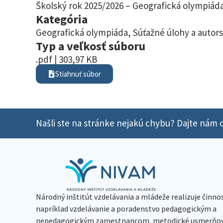
Školský rok 2025/2026 – Geografická olympiáda 
Kategória
Geografická olympiáda
,
Súťažné úlohy a autors
Typ a veľkosť súboru
.pdf | 303,97 KB
Stiahnuť súbor
Našli ste na stránke nejakú chybu? Dajte nám o
Národný inštitút vzdelávania a mládeže realizuje činno
napríklad vzdelávanie a poradenstvo pedagogickým a
nepedagogickým zamestnancom, metodické usmerňov