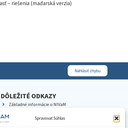
sť – riešenia (maďarská verzia)
Nahlásiť chybu
DÔLEŽITÉ ODKAZY
Základné informácie o NIVaM
Kontakty
Spravovať Súhlas
Kariéra