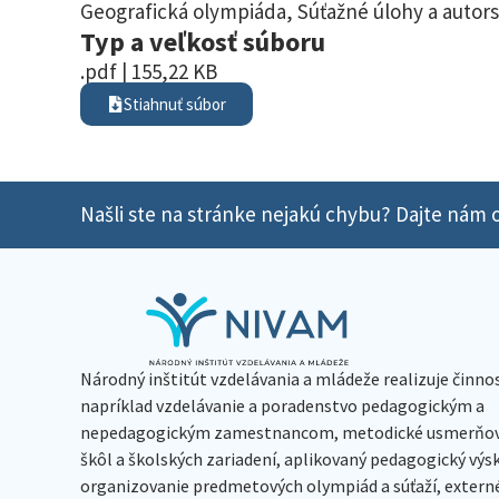
Geografická olympiáda
,
Súťažné úlohy a autors
Typ a veľkosť súboru
.pdf | 155,22 KB
Stiahnuť súbor
Našli ste na stránke nejakú chybu? Dajte nám o
Národný inštitút vzdelávania a mládeže realizuje činno
napríklad vzdelávanie a poradenstvo pedagogickým a
nepedagogickým zamestnancom, metodické usmerňov
škôl a školských zariadení, aplikovaný pedagogický vý
organizovanie predmetových olympiád a súťaží, extern