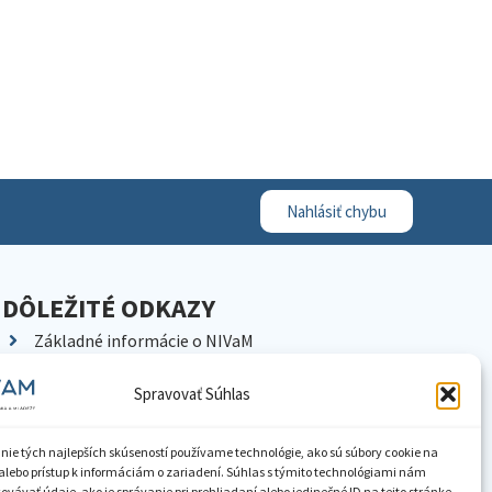
Nahlásiť chybu
DÔLEŽITÉ ODKAZY
Základné informácie o NIVaM
Kontakty
Spravovať Súhlas
Kariéra
Kde nás nájdete
nie tých najlepších skúseností používame technológie, ako sú súbory cookie na
Pracoviská NIVaM
alebo prístup k informáciám o zariadení. Súhlas s týmito technológiami nám
vávať údaje, ako je správanie pri prehliadaní alebo jedinečné ID na tejto stránke.