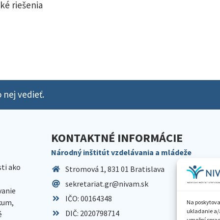
ké riešenia
 nej vedieť.
KONTAKTNÉ INFORMÁCIE
Národný inštitút vzdelávania a mládeže
sti ako
Stromová 1, 831 01 Bratislava
sekretariat.gr@nivam.sk
anie
IČO: 00164348
skum,
Na poskytova
ukladanie a/
DIČ: 2020798714
é
umožní spraco