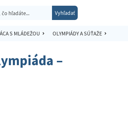
Vyhľadať
ÁCA S MLÁDEŽOU
OLYMPIÁDY A SÚŤAŽE
lympiáda –