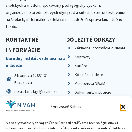
školských zariadení, aplikovaný pedagogický výskum,
organizovanie predmetových olympiád a súťaží, externé testovanie
na školách, neformálne vzdelávanie mládeže či správa knižničného
fondu.
KONTAKTNÉ
DÔLEŽITÉ ODKAZY
Základné informácie o NIVaM
INFORMÁCIE
Kontakty
Národný inštitút vzdelávania a
mládeže
Kariéra
Kde nás nájdete
Stromová 1, 831 01
Bratislava
Pracoviská NIVaM
sekretariat.gr@nivam.sk
Dokumenty inštitúcie
IČO: 00164348
Knižnica
Spravovať Súhlas
DIČ: 2020798714
Na poskytovanie tých najlepších skúseností používame technológie, ako sú
súbory cookie na ukladanie a/alebo prístup k informáciám o zariadení. Súhlas s