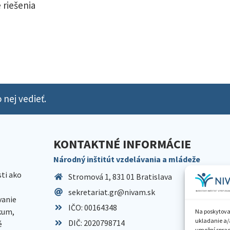
 riešenia
 nej vedieť.
KONTAKTNÉ INFORMÁCIE
Národný inštitút vzdelávania a mládeže
sti ako
Stromová 1, 831 01 Bratislava
sekretariat.gr@nivam.sk
anie
IČO: 00164348
skum,
Na poskytova
ukladanie a/
DIČ: 2020798714
é
umožní spraco