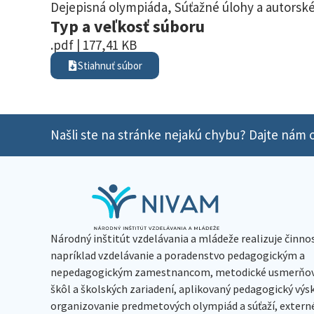
Dejepisná olympiáda
,
Súťažné úlohy a autorské
Typ a veľkosť súboru
.pdf | 177,41 KB
Stiahnuť súbor
Našli ste na stránke nejakú chybu? Dajte nám o
Národný inštitút vzdelávania a mládeže realizuje činno
napríklad vzdelávanie a poradenstvo pedagogickým a
nepedagogickým zamestnancom, metodické usmerňov
škôl a školských zariadení, aplikovaný pedagogický vý
organizovanie predmetových olympiád a súťaží, extern