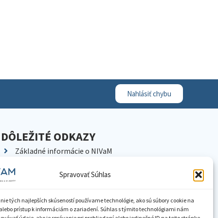
Nahlásiť chybu
DÔLEŽITÉ ODKAZY
Základné informácie o NIVaM
Kontakty
Spravovať Súhlas
Kariéra
Kde nás nájdete
nie tých najlepších skúseností používame technológie, ako sú súbory cookie na
Pracoviská NIVaM
alebo prístup k informáciám o zariadení. Súhlas s týmito technológiami nám
vávať údaje, ako je správanie pri prehliadaní alebo jedinečné ID na tejto stránke.