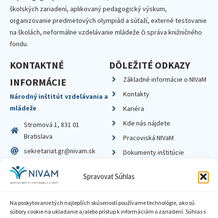
školských zariadení, aplikovaný pedagogický výskum,
organizovanie predmetových olympiád a súťaží, externé testovanie
na školách, neformálne vzdelávanie mládeže či správa knižničného
fondu.
KONTAKTNÉ
DÔLEŽITÉ ODKAZY
Základné informácie o NIVaM
INFORMÁCIE
Kontakty
Národný inštitút vzdelávania a
mládeže
Kariéra
Kde nás nájdete
Stromová 1, 831 01
Bratislava
Pracoviská NIVaM
sekretariat.gr@nivam.sk
Dokumenty inštitúcie
IČO: 00164348
Knižnica
Spravovať Súhlas
DIČ: 2020798714
Na poskytovanie tých najlepších skúseností používame technológie, ako sú
súbory cookie na ukladanie a/alebo prístup k informáciám o zariadení. Súhlas s