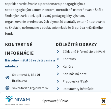
napríklad vzdelávanie a poradenstvo pedagogickým a
nepedagogickým zamestnancom, metodické usmerňovanie škôl a
školských zariadení, aplikovaný pedagogický výskum,
organizovanie predmetových olympiád a súťaží, externé testovanie
na školách, neformálne vzdelávanie mládeže či správa knižničného
fondu.
KONTAKTNÉ
DÔLEŽITÉ ODKAZY
Základné informácie o NIVaM
INFORMÁCIE
Kontakty
Národný inštitút vzdelávania a
mládeže
Kariéra
Kde nás nájdete
Stromová 1, 831 01
Bratislava
Pracoviská NIVaM
sekretariat.gr@nivam.sk
Dokumenty inštitúcie
IČO: 00164348
Knižnica
Spravovať Súhlas
DIČ: 2020798714