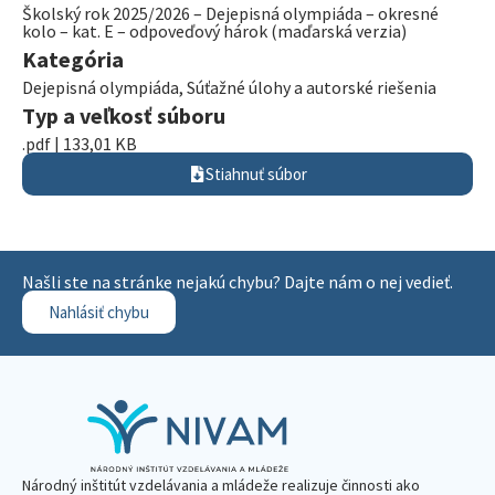
Školský rok 2025/2026 – Dejepisná olympiáda – okresné
kolo – kat. E – odpoveďový hárok (maďarská verzia)
Kategória
Dejepisná olympiáda
,
Súťažné úlohy a autorské riešenia
Typ a veľkosť súboru
.pdf | 133,01 KB
Stiahnuť súbor
Našli ste na stránke nejakú chybu? Dajte nám o nej vedieť.
Nahlásiť chybu
Národný inštitút vzdelávania a mládeže realizuje činnosti ako