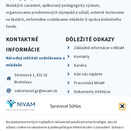
školských zariadení, aplikovaný pedagogický výskum,
organizovanie predmetových olympiád a súťaží, externé testovanie
na školách, neformálne vzdelávanie mládeže či správa knižničného
fondu.
KONTAKTNÉ
DÔLEŽITÉ ODKAZY
Základné informácie o NIVaM
INFORMÁCIE
Kontakty
Národný inštitút vzdelávania a
mládeže
Kariéra
Kde nás nájdete
Stromová 1, 831 01
Bratislava
Pracoviská NIVaM
sekretariat.gr@nivam.sk
Dokumenty inštitúcie
IČO: 00164348
Knižnica
Spravovať Súhlas
DIČ: 2020798714
Na poskytovanie tých najlepších skúseností používame technológie, ako sú
súbory cookie na ukladanie a/alebo prístup k informáciám o zariadení. Súhlas s