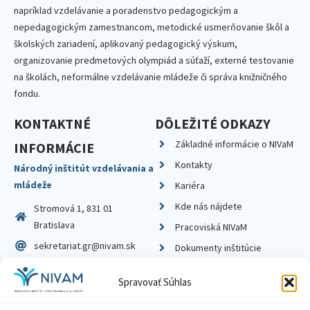
napríklad vzdelávanie a poradenstvo pedagogickým a
nepedagogickým zamestnancom, metodické usmerňovanie škôl a
školských zariadení, aplikovaný pedagogický výskum,
organizovanie predmetových olympiád a súťaží, externé testovanie
na školách, neformálne vzdelávanie mládeže či správa knižničného
fondu.
KONTAKTNÉ
DÔLEŽITÉ ODKAZY
Základné informácie o NIVaM
INFORMÁCIE
Kontakty
Národný inštitút vzdelávania a
mládeže
Kariéra
Kde nás nájdete
Stromová 1, 831 01
Bratislava
Pracoviská NIVaM
sekretariat.gr@nivam.sk
Dokumenty inštitúcie
IČO: 00164348
Knižnica
Spravovať Súhlas
DIČ: 2020798714