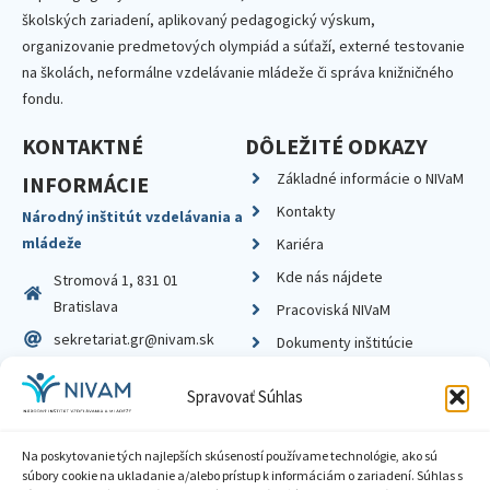
školských zariadení, aplikovaný pedagogický výskum,
organizovanie predmetových olympiád a súťaží, externé testovanie
na školách, neformálne vzdelávanie mládeže či správa knižničného
fondu.
KONTAKTNÉ
DÔLEŽITÉ ODKAZY
Základné informácie o NIVaM
INFORMÁCIE
Kontakty
Národný inštitút vzdelávania a
mládeže
Kariéra
Kde nás nájdete
Stromová 1, 831 01
Bratislava
Pracoviská NIVaM
sekretariat.gr@nivam.sk
Dokumenty inštitúcie
IČO: 00164348
Knižnica
Spravovať Súhlas
DIČ: 2020798714
Na poskytovanie tých najlepších skúseností používame technológie, ako sú
súbory cookie na ukladanie a/alebo prístup k informáciám o zariadení. Súhlas s