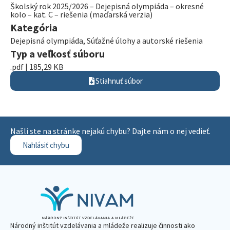
Školský rok 2025/2026 – Dejepisná olympiáda – okresné
kolo – kat. C – riešenia (maďarská verzia)
Kategória
Dejepisná olympiáda
,
Súťažné úlohy a autorské riešenia
Typ a veľkosť súboru
.pdf | 185,29 KB
Stiahnuť súbor
Našli ste na stránke nejakú chybu? Dajte nám o nej vedieť.
Nahlásiť chybu
Národný inštitút vzdelávania a mládeže realizuje činnosti ako