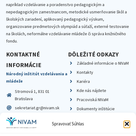
napríklad vzdelávanie a poradenstvo pedagogickým a
nepedagogickým zamestnancom, metodické usmerňovanie škôl a
školských zariadení, aplikovaný pedagogický výskum,
organizovanie predmetových olympiád a súťaží, externé testovanie
na školách, neformálne vzdelávanie mládeže či správa knižničného
fondu.
KONTAKTNÉ
DÔLEŽITÉ ODKAZY
Základné informácie o NIVaM
INFORMÁCIE
Kontakty
Národný inštitút vzdelávania a
mládeže
Kariéra
Kde nás nájdete
Stromová 1, 831 01
Bratislava
Pracoviská NIVaM
sekretariat.gr@nivam.sk
Dokumenty inštitúcie
IČO: 00164348
Knižnica
Spravovať Súhlas
DIČ: 2020798714