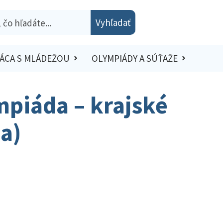
Vyhľadať
ÁCA S MLÁDEŽOU
OLYMPIÁDY A SÚŤAŽE
mpiáda – krajské
ia)