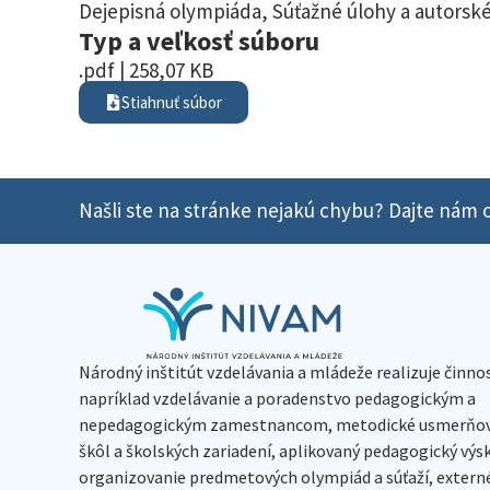
Dejepisná olympiáda
,
Súťažné úlohy a autorské
Typ a veľkosť súboru
.pdf | 258,07 KB
Stiahnuť súbor
Našli ste na stránke nejakú chybu? Dajte nám o
Národný inštitút vzdelávania a mládeže realizuje činno
napríklad vzdelávanie a poradenstvo pedagogickým a
nepedagogickým zamestnancom, metodické usmerňov
škôl a školských zariadení, aplikovaný pedagogický vý
organizovanie predmetových olympiád a súťaží, extern