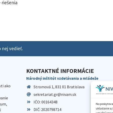
 riešenia
 nej vedieť.
KONTAKTNÉ INFORMÁCIE
Národný inštitút vzdelávania a mládeže
sti ako
Stromová 1, 831 01 Bratislava
sekretariat.gr@nivam.sk
anie
IČO: 00164348
skum,
Na poskytova
ukladanie a/
DIČ: 2020798714
é
umožní spraco