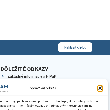
Nahlásiť chybu
DÔLEŽITÉ ODKAZY
Základné informácie o NIVaM
Kontakty
Spravovať Súhlas
Kariéra
Kde nás nájdete
nie tých najlepších skúseností používame technológie, ako sú súbory cookie na
Pracoviská NIVaM
alebo prístup k informáciám o zariadení. Súhlas s týmito technológiami nám
vávať údaje, ako je správanie pri prehliadaní alebo jedinečné ID na tejto stránke.