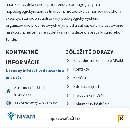
napríklad vzdelávanie a poradenstvo pedagogickým a
nepedagogickým zamestnancom, metodické usmerňovanie škôl a
školských zariadení, aplikovaný pedagogický výskum,
organizovanie predmetových olympiád a súťaží, externé testovanie
na školách, neformálne vzdelávanie mládeže či správa knižničného
fondu.
KONTAKTNÉ
DÔLEŽITÉ ODKAZY
Základné informácie o NIVaM
INFORMÁCIE
Kontakty
Národný inštitút vzdelávania a
mládeže
Kariéra
Kde nás nájdete
Stromová 1, 831 01
Bratislava
Pracoviská NIVaM
sekretariat.gr@nivam.sk
Dokumenty inštitúcie
IČO: 00164348
Knižnica
Spravovať Súhlas
DIČ: 2020798714