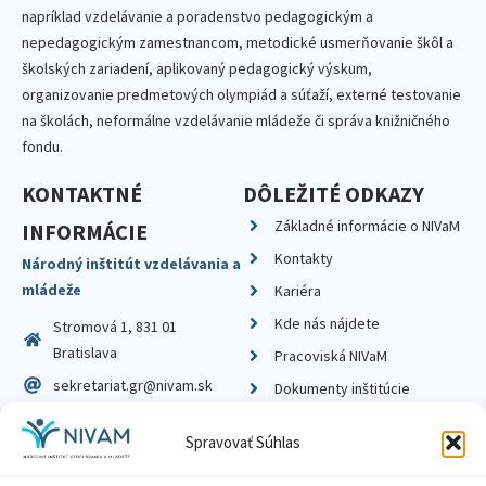
napríklad vzdelávanie a poradenstvo pedagogickým a
nepedagogickým zamestnancom, metodické usmerňovanie škôl a
školských zariadení, aplikovaný pedagogický výskum,
organizovanie predmetových olympiád a súťaží, externé testovanie
na školách, neformálne vzdelávanie mládeže či správa knižničného
fondu.
KONTAKTNÉ
DÔLEŽITÉ ODKAZY
Základné informácie o NIVaM
INFORMÁCIE
Kontakty
Národný inštitút vzdelávania a
mládeže
Kariéra
Kde nás nájdete
Stromová 1, 831 01
Bratislava
Pracoviská NIVaM
sekretariat.gr@nivam.sk
Dokumenty inštitúcie
IČO: 00164348
Knižnica
Spravovať Súhlas
DIČ: 2020798714