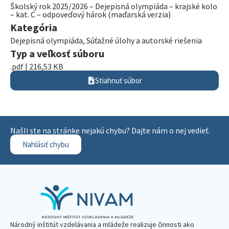
Školský rok 2025/2026 – Dejepisná olympiáda – krajské kolo
– kat. C – odpoveďový hárok (maďarská verzia)
Kategória
Dejepisná olympiáda
,
Súťažné úlohy a autorské riešenia
Typ a veľkosť súboru
.pdf | 216,53 KB
Stiahnuť súbor
Našli ste na stránke nejakú chybu? Dajte nám o nej vedieť.
Nahlásiť chybu
Národný inštitút vzdelávania a mládeže realizuje činnosti ako