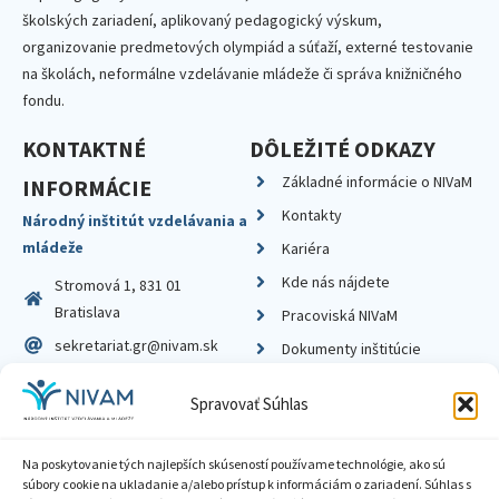
školských zariadení, aplikovaný pedagogický výskum,
organizovanie predmetových olympiád a súťaží, externé testovanie
na školách, neformálne vzdelávanie mládeže či správa knižničného
fondu.
KONTAKTNÉ
DÔLEŽITÉ ODKAZY
Základné informácie o NIVaM
INFORMÁCIE
Kontakty
Národný inštitút vzdelávania a
mládeže
Kariéra
Kde nás nájdete
Stromová 1, 831 01
Bratislava
Pracoviská NIVaM
sekretariat.gr@nivam.sk
Dokumenty inštitúcie
IČO: 00164348
Knižnica
Spravovať Súhlas
DIČ: 2020798714
Na poskytovanie tých najlepších skúseností používame technológie, ako sú
súbory cookie na ukladanie a/alebo prístup k informáciám o zariadení. Súhlas s