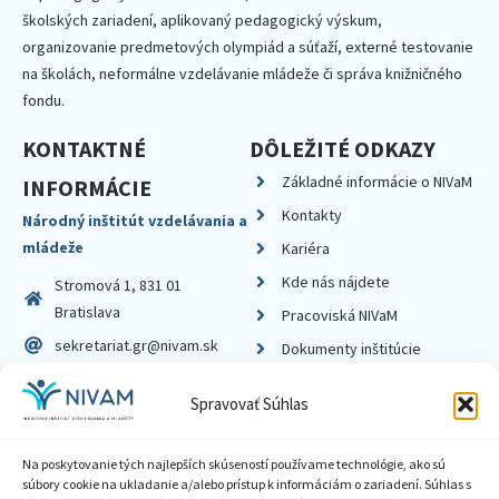
školských zariadení, aplikovaný pedagogický výskum,
organizovanie predmetových olympiád a súťaží, externé testovanie
na školách, neformálne vzdelávanie mládeže či správa knižničného
fondu.
KONTAKTNÉ
DÔLEŽITÉ ODKAZY
Základné informácie o NIVaM
INFORMÁCIE
Kontakty
Národný inštitút vzdelávania a
mládeže
Kariéra
Kde nás nájdete
Stromová 1, 831 01
Bratislava
Pracoviská NIVaM
sekretariat.gr@nivam.sk
Dokumenty inštitúcie
IČO: 00164348
Knižnica
Spravovať Súhlas
DIČ: 2020798714
Na poskytovanie tých najlepších skúseností používame technológie, ako sú
súbory cookie na ukladanie a/alebo prístup k informáciám o zariadení. Súhlas s