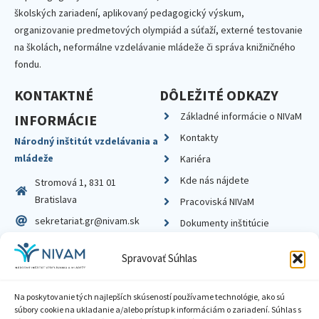
školských zariadení, aplikovaný pedagogický výskum,
organizovanie predmetových olympiád a súťaží, externé testovanie
na školách, neformálne vzdelávanie mládeže či správa knižničného
fondu.
KONTAKTNÉ
DÔLEŽITÉ ODKAZY
Základné informácie o NIVaM
INFORMÁCIE
Kontakty
Národný inštitút vzdelávania a
mládeže
Kariéra
Kde nás nájdete
Stromová 1, 831 01
Bratislava
Pracoviská NIVaM
sekretariat.gr@nivam.sk
Dokumenty inštitúcie
IČO: 00164348
Knižnica
Spravovať Súhlas
DIČ: 2020798714
Na poskytovanie tých najlepších skúseností používame technológie, ako sú
súbory cookie na ukladanie a/alebo prístup k informáciám o zariadení. Súhlas s