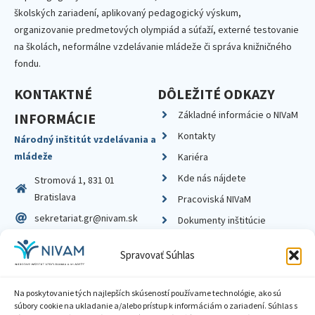
školských zariadení, aplikovaný pedagogický výskum,
organizovanie predmetových olympiád a súťaží, externé testovanie
na školách, neformálne vzdelávanie mládeže či správa knižničného
fondu.
KONTAKTNÉ
DÔLEŽITÉ ODKAZY
Základné informácie o NIVaM
INFORMÁCIE
Kontakty
Národný inštitút vzdelávania a
mládeže
Kariéra
Kde nás nájdete
Stromová 1, 831 01
Bratislava
Pracoviská NIVaM
sekretariat.gr@nivam.sk
Dokumenty inštitúcie
IČO: 00164348
Knižnica
Spravovať Súhlas
DIČ: 2020798714
Na poskytovanie tých najlepších skúseností používame technológie, ako sú
súbory cookie na ukladanie a/alebo prístup k informáciám o zariadení. Súhlas s