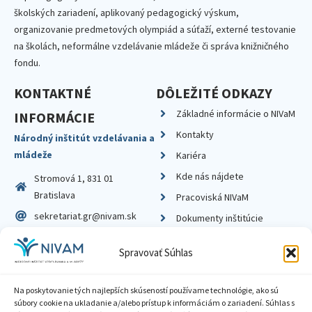
školských zariadení, aplikovaný pedagogický výskum,
organizovanie predmetových olympiád a súťaží, externé testovanie
na školách, neformálne vzdelávanie mládeže či správa knižničného
fondu.
KONTAKTNÉ
DÔLEŽITÉ ODKAZY
Základné informácie o NIVaM
INFORMÁCIE
Kontakty
Národný inštitút vzdelávania a
mládeže
Kariéra
Kde nás nájdete
Stromová 1, 831 01
Bratislava
Pracoviská NIVaM
sekretariat.gr@nivam.sk
Dokumenty inštitúcie
IČO: 00164348
Knižnica
Spravovať Súhlas
DIČ: 2020798714
Na poskytovanie tých najlepších skúseností používame technológie, ako sú
súbory cookie na ukladanie a/alebo prístup k informáciám o zariadení. Súhlas s