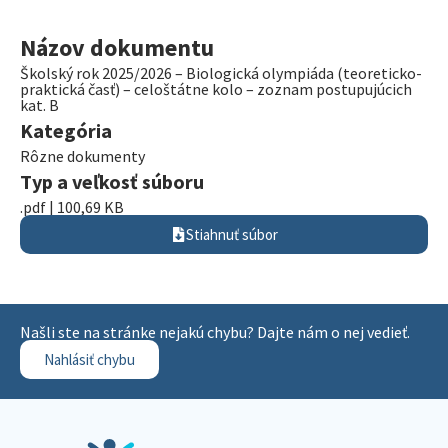
Názov dokumentu
Školský rok 2025/2026 – Biologická olympiáda (teoreticko-
praktická časť) – celoštátne kolo – zoznam postupujúcich
kat. B
Kategória
Rôzne dokumenty
Typ a veľkosť súboru
.pdf | 100,69 KB
Stiahnuť súbor
Našli ste na stránke nejakú chybu? Dajte nám o nej vedieť.
Nahlásiť chybu