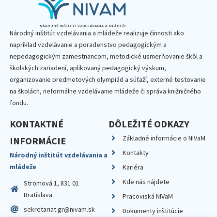
Národný inštitút vzdelávania a mládeže realizuje činnosti ako
napríklad vzdelávanie a poradenstvo pedagogickým a
nepedagogickým zamestnancom, metodické usmerňovanie škôl a
školských zariadení, aplikovaný pedagogický výskum,
organizovanie predmetových olympiád a súťaží, externé testovanie
na školách, neformálne vzdelávanie mládeže či správa knižničného
fondu.
KONTAKTNÉ
DÔLEŽITÉ ODKAZY
Základné informácie o NIVaM
INFORMÁCIE
Kontakty
Národný inštitút vzdelávania a
mládeže
Kariéra
Kde nás nájdete
Stromová 1, 831 01
Bratislava
Pracoviská NIVaM
sekretariat.gr@nivam.sk
Dokumenty inštitúcie