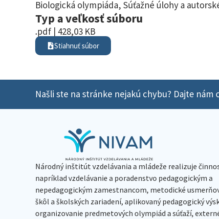
Biologická olympiáda
,
Súťažné úlohy a autorské
Typ a veľkosť súboru
.pdf | 428,03 KB
Stiahnuť súbor
Našli ste na stránke nejakú chybu? Dajte nám o
Národný inštitút vzdelávania a mládeže realizuje činno
napríklad vzdelávanie a poradenstvo pedagogickým a
nepedagogickým zamestnancom, metodické usmerňov
škôl a školských zariadení, aplikovaný pedagogický vý
organizovanie predmetových olympiád a súťaží, extern