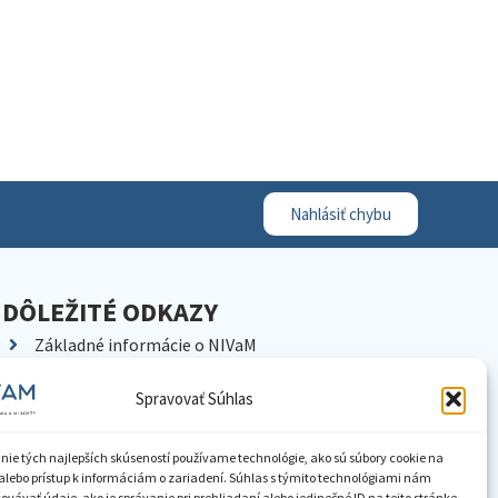
Nahlásiť chybu
DÔLEŽITÉ ODKAZY
Základné informácie o NIVaM
Kontakty
Spravovať Súhlas
Kariéra
Kde nás nájdete
nie tých najlepších skúseností používame technológie, ako sú súbory cookie na
Pracoviská NIVaM
alebo prístup k informáciám o zariadení. Súhlas s týmito technológiami nám
vávať údaje, ako je správanie pri prehliadaní alebo jedinečné ID na tejto stránke.