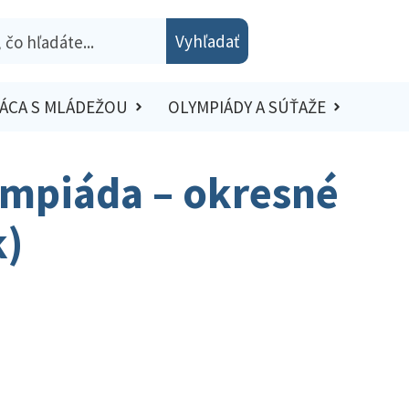
Vyhľadať
ÁCA S MLÁDEŽOU
OLYMPIÁDY A SÚŤAŽE
ympiáda – okresné
k)