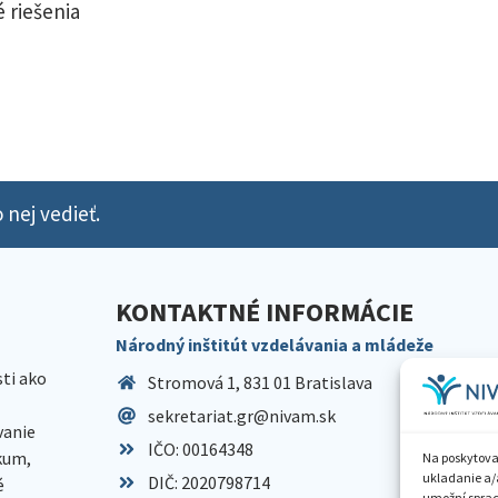
 riešenia
 nej vedieť.
KONTAKTNÉ INFORMÁCIE
Národný inštitút vzdelávania a mládeže
sti ako
Stromová 1, 831 01 Bratislava
sekretariat.gr@nivam.sk
anie
IČO: 00164348
skum,
Na poskytova
ukladanie a/
DIČ: 2020798714
é
umožní spraco