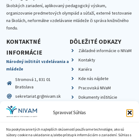
školských zariadení, aplikovaný pedagogický výskum,
organizovanie predmetových olympiád a súťaží, externé testovanie
na školách, neformálne vzdelávanie mládeže či správa knižničného
fondu.
KONTAKTNÉ
DÔLEŽITÉ ODKAZY
Základné informácie o NIVaM
INFORMÁCIE
Kontakty
Národný inštitút vzdelávania a
mládeže
Kariéra
Kde nás nájdete
Stromová 1, 831 01
Bratislava
Pracoviská NIVaM
sekretariat.gr@nivam.sk
Dokumenty inštitúcie
IČO: 00164348
Knižnica
Spravovať Súhlas
DIČ: 2020798714
Na poskytovanie tých najlepších skúseností používame technológie, ako sú
súbory cookie na ukladanie a/alebo prístup k informáciám o zariadení. Súhlas s