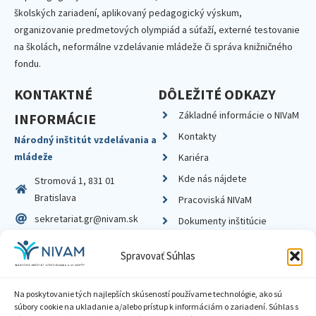
školských zariadení, aplikovaný pedagogický výskum,
organizovanie predmetových olympiád a súťaží, externé testovanie
na školách, neformálne vzdelávanie mládeže či správa knižničného
fondu.
KONTAKTNÉ
DÔLEŽITÉ ODKAZY
Základné informácie o NIVaM
INFORMÁCIE
Kontakty
Národný inštitút vzdelávania a
mládeže
Kariéra
Kde nás nájdete
Stromová 1, 831 01
Bratislava
Pracoviská NIVaM
sekretariat.gr@nivam.sk
Dokumenty inštitúcie
IČO: 00164348
Knižnica
Spravovať Súhlas
DIČ: 2020798714
Na poskytovanie tých najlepších skúseností používame technológie, ako sú
súbory cookie na ukladanie a/alebo prístup k informáciám o zariadení. Súhlas s