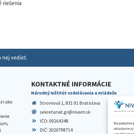
 riešenia
 nej vedieť.
KONTAKTNÉ INFORMÁCIE
Národný inštitút vzdelávania a mládeže
sti ako
Stromová 1, 831 01 Bratislava
sekretariat.gr@nivam.sk
anie
IČO: 00164348
skum,
Na poskytova
ukladanie a/
DIČ: 2020798714
é
umožní spraco