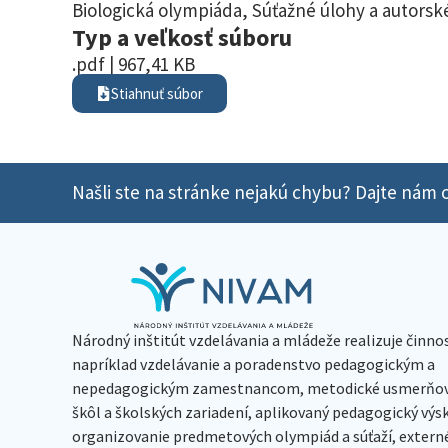
Biologická olympiáda
,
Súťažné úlohy a autorské
Typ a veľkosť súboru
.pdf | 967,41 KB
Stiahnuť súbor
Našli ste na stránke nejakú chybu? Dajte nám o
Národný inštitút vzdelávania a mládeže realizuje činno
napríklad vzdelávanie a poradenstvo pedagogickým a
nepedagogickým zamestnancom, metodické usmerňov
škôl a školských zariadení, aplikovaný pedagogický vý
organizovanie predmetových olympiád a súťaží, extern