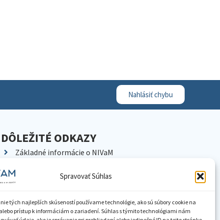
Nahlásiť chybu
DÔLEŽITÉ ODKAZY
Základné informácie o NIVaM
Kontakty
Spravovať Súhlas
Kariéra
Kde nás nájdete
nie tých najlepších skúseností používame technológie, ako sú súbory cookie na
Pracoviská NIVaM
alebo prístup k informáciám o zariadení. Súhlas s týmito technológiami nám
vávať údaje, ako je správanie pri prehliadaní alebo jedinečné ID na tejto stránke.