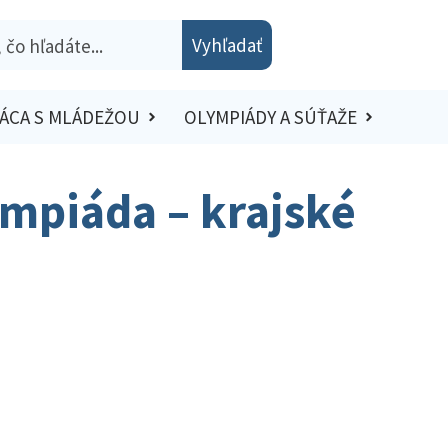
Vyhľadať
ÁCA S MLÁDEŽOU
OLYMPIÁDY A SÚŤAŽE
ympiáda – krajské