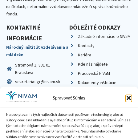
na školách, neformálne vzdelávanie mládeže či správa knižničného
fondu.
KONTAKTNÉ
DÔLEŽITÉ ODKAZY
Základné informácie o NIVaM
INFORMÁCIE
Kontakty
Národný inštitút vzdelávania a
mládeže
Kariéra
Kde nás nájdete
Stromová 1, 831 01
Bratislava
Pracoviská NIVaM
sekretariat.gr@nivam.sk
Dokumenty inštitúcie
IČO: 00164348
Knižnica
Spravovať Súhlas
DIČ: 2020798714
Na poskytovanie tých najlepších skúseností používame technológie, ako sú
súbory cookie na ukladanie a/alebo prístup k informáciám o zariadení. Súhlas s
týmito technológiami nám umožní spracovávať údaje, ako je správanie pri
prehliadaní alebo jedinečné ID na tejto stránke. Nesúhlas alebo odvolanie
Zásady ochrany súkromia
súhlasu môže nepriaznivo ovplyvniť určité vlastnosti a funkcie.