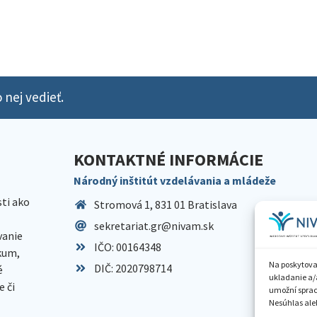
 nej vedieť.
KONTAKTNÉ INFORMÁCIE
Národný inštitút vzdelávania a mládeže
sti ako
Stromová 1, 831 01 Bratislava
sekretariat.gr@nivam.sk
anie
IČO: 00164348
skum,
Na poskytova
DIČ: 2020798714
é
ukladanie a/
 či
umožní spraco
Nesúhlas aleb