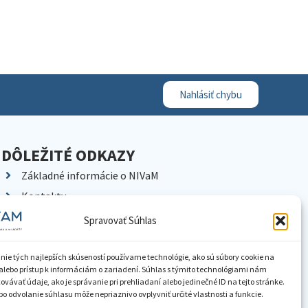
Nahlásiť chybu
DÔLEŽITÉ ODKAZY
Základné informácie o NIVaM
Kontakty
Kariéra
Spravovať Súhlas
Kde nás nájdete
Pracoviská NIVaM
nie tých najlepších skúseností používame technológie, ako sú súbory cookie na
alebo prístup k informáciám o zariadení. Súhlas s týmito technológiami nám
Dokumenty inštitúcie
vávať údaje, ako je správanie pri prehliadaní alebo jedinečné ID na tejto stránke.
o odvolanie súhlasu môže nepriaznivo ovplyvniť určité vlastnosti a funkcie.
Knižnica