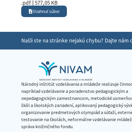
.pdf | 577,05 KB
Stiahnuť súbor
Našli ste na stránke nejakú chybu? Dajte nám o
Národný inštitút vzdelávania a mládeže realizuje činno
napríklad vzdelávanie a poradenstvo pedagogickým a
nepedagogickým zamestnancom, metodické usmerňov
škôl a školských zariadení, aplikovaný pedagogický vý
organizovanie predmetových olympiád a súťaží, extern
testovanie na školách, neformálne vzdelávanie mládeže
správa knižničného fondu.