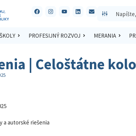
 ŠKOLY
PROFESIJNÝ ROZVOJ
MERANIA
PR
šenia | Celoštátne kol
025
025
y a autorské riešenia