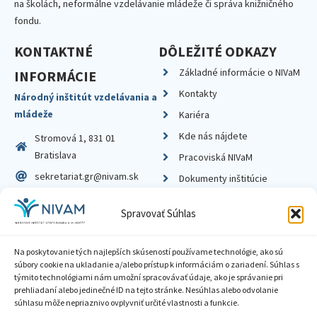
na školách, neformálne vzdelávanie mládeže či správa knižničného
fondu.
KONTAKTNÉ
DÔLEŽITÉ ODKAZY
Základné informácie o NIVaM
INFORMÁCIE
Kontakty
Národný inštitút vzdelávania a
mládeže
Kariéra
Kde nás nájdete
Stromová 1, 831 01
Bratislava
Pracoviská NIVaM
sekretariat.gr@nivam.sk
Dokumenty inštitúcie
IČO: 00164348
Knižnica
Spravovať Súhlas
DIČ: 2020798714
Na poskytovanie tých najlepších skúseností používame technológie, ako sú
súbory cookie na ukladanie a/alebo prístup k informáciám o zariadení. Súhlas s
týmito technológiami nám umožní spracovávať údaje, ako je správanie pri
prehliadaní alebo jedinečné ID na tejto stránke. Nesúhlas alebo odvolanie
Zásady ochrany súkromia
súhlasu môže nepriaznivo ovplyvniť určité vlastnosti a funkcie.