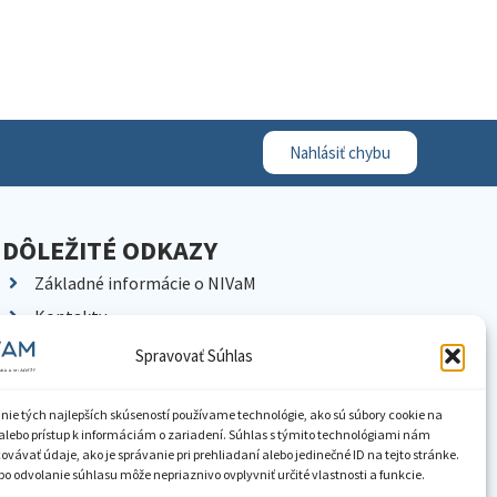
Nahlásiť chybu
DÔLEŽITÉ ODKAZY
Základné informácie o NIVaM
Kontakty
Kariéra
Spravovať Súhlas
Kde nás nájdete
Pracoviská NIVaM
nie tých najlepších skúseností používame technológie, ako sú súbory cookie na
alebo prístup k informáciám o zariadení. Súhlas s týmito technológiami nám
Dokumenty inštitúcie
vávať údaje, ako je správanie pri prehliadaní alebo jedinečné ID na tejto stránke.
o odvolanie súhlasu môže nepriaznivo ovplyvniť určité vlastnosti a funkcie.
Knižnica