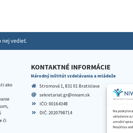
 nej vedieť.
KONTAKTNÉ INFORMÁCIE
Národný inštitút vzdelávania a mládeže
sti ako
Stromová 1, 831 01 Bratislava
sekretariat.gr@nivam.sk
anie
IČO: 00164348
skum,
Na poskytova
DIČ: 2020798714
é
ukladanie a/
 či
umožní spraco
Nesúhlas aleb