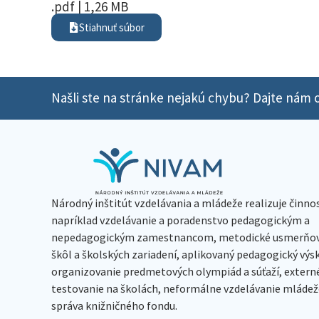
.pdf | 1,26 MB
Stiahnuť súbor
Našli ste na stránke nejakú chybu? Dajte nám o
Národný inštitút vzdelávania a mládeže realizuje činno
napríklad vzdelávanie a poradenstvo pedagogickým a
nepedagogickým zamestnancom, metodické usmerňov
škôl a školských zariadení, aplikovaný pedagogický vý
organizovanie predmetových olympiád a súťaží, extern
testovanie na školách, neformálne vzdelávanie mládeže
správa knižničného fondu.