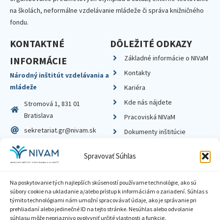
na školách, neformálne vzdelávanie mládeže či správa knižničného
fondu.
KONTAKTNÉ
DÔLEŽITÉ ODKAZY
Základné informácie o NIVaM
INFORMÁCIE
Kontakty
Národný inštitút vzdelávania a
mládeže
Kariéra
Kde nás nájdete
Stromová 1, 831 01
Bratislava
Pracoviská NIVaM
sekretariat.gr@nivam.sk
Dokumenty inštitúcie
IČO: 00164348
Knižnica
Spravovať Súhlas
DIČ: 2020798714
Na poskytovanie tých najlepších skúseností používame technológie, ako sú
súbory cookie na ukladanie a/alebo prístup k informáciám o zariadení. Súhlas s
týmito technológiami nám umožní spracovávať údaje, ako je správanie pri
prehliadaní alebo jedinečné ID na tejto stránke. Nesúhlas alebo odvolanie
Zásady ochrany súkromia
súhlasu môže nepriaznivo ovplyvniť určité vlastnosti a funkcie.