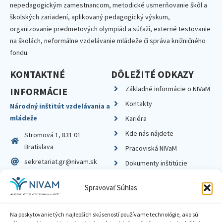
nepedagogickým zamestnancom, metodické usmerňovanie škôl a
školských zariadení, aplikovaný pedagogický výskum,
organizovanie predmetových olympiád a súťaží, externé testovanie
na školách, neformálne vzdelávanie mládeže či správa knižničného
fondu.
KONTAKTNÉ
DÔLEŽITÉ ODKAZY
Základné informácie o NIVaM
INFORMÁCIE
Kontakty
Národný inštitút vzdelávania a
mládeže
Kariéra
Kde nás nájdete
Stromová 1, 831 01
Bratislava
Pracoviská NIVaM
sekretariat.gr@nivam.sk
Dokumenty inštitúcie
IČO: 00164348
Knižnica
Spravovať Súhlas
DIČ: 2020798714
Na poskytovanie tých najlepších skúseností používame technológie, ako sú