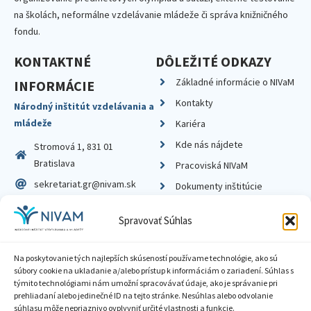
na školách, neformálne vzdelávanie mládeže či správa knižničného
fondu.
KONTAKTNÉ
DÔLEŽITÉ ODKAZY
Základné informácie o NIVaM
INFORMÁCIE
Kontakty
Národný inštitút vzdelávania a
mládeže
Kariéra
Kde nás nájdete
Stromová 1, 831 01
Bratislava
Pracoviská NIVaM
sekretariat.gr@nivam.sk
Dokumenty inštitúcie
IČO: 00164348
Knižnica
Spravovať Súhlas
DIČ: 2020798714
Na poskytovanie tých najlepších skúseností používame technológie, ako sú
súbory cookie na ukladanie a/alebo prístup k informáciám o zariadení. Súhlas s
týmito technológiami nám umožní spracovávať údaje, ako je správanie pri
prehliadaní alebo jedinečné ID na tejto stránke. Nesúhlas alebo odvolanie
Zásady ochrany súkromia
súhlasu môže nepriaznivo ovplyvniť určité vlastnosti a funkcie.