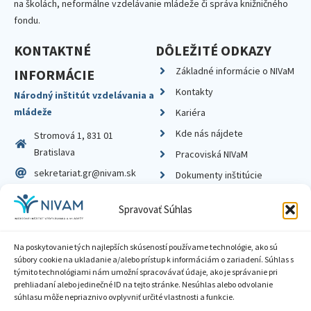
na školách, neformálne vzdelávanie mládeže či správa knižničného
fondu.
KONTAKTNÉ
DÔLEŽITÉ ODKAZY
Základné informácie o NIVaM
INFORMÁCIE
Kontakty
Národný inštitút vzdelávania a
mládeže
Kariéra
Kde nás nájdete
Stromová 1, 831 01
Bratislava
Pracoviská NIVaM
sekretariat.gr@nivam.sk
Dokumenty inštitúcie
IČO: 00164348
Knižnica
Spravovať Súhlas
DIČ: 2020798714
Na poskytovanie tých najlepších skúseností používame technológie, ako sú
súbory cookie na ukladanie a/alebo prístup k informáciám o zariadení. Súhlas s
týmito technológiami nám umožní spracovávať údaje, ako je správanie pri
prehliadaní alebo jedinečné ID na tejto stránke. Nesúhlas alebo odvolanie
Zásady ochrany súkromia
súhlasu môže nepriaznivo ovplyvniť určité vlastnosti a funkcie.